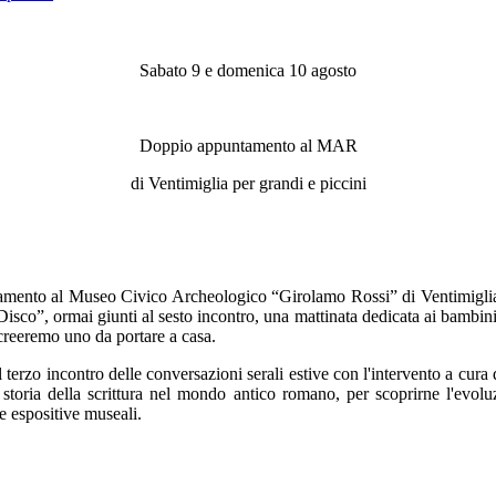
Sabato 9 e domenica 10 agosto
Doppio appuntamento al MAR
di Ventimiglia per grandi e piccini
mento al Museo Civico Archeologico “Girolamo Rossi” di Ventimiglia co
Disco”, ormai giunti al sesto incontro, una mattinata dedicata ai bambini
creeremo uno da portare a casa.
 terzo incontro delle conversazioni serali estive con l'intervento a cura 
a storia della scrittura nel mondo antico romano, per scoprirne l'evol
le espositive museali.