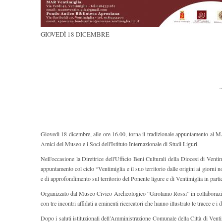
GIOVEDÌ 18 DICEMBRE
“
Giovedì 18 dicembre, alle ore 16.00, torna il tradizionale appuntamento al 
Amici del Museo e i Soci dell'Istituto Internazionale di Studi Liguri.
Nell'occasione la Direttrice dell'Ufficio Beni Culturali della Diocesi di Ven
appuntamento col ciclo “Ventimiglia e il suo territorio dalle origini ai giorni n
e di approfondimento sul territorio del Ponente ligure e di Ventimiglia in parti
Organizzato dal Museo Civico Archeologico “Girolamo Rossi” in collaborazione 
con tre incontri affidati a eminenti ricercatori che hanno illustrato le tracce e i
Dopo i saluti istituzionali dell’Amministrazione Comunale della Città di Ven