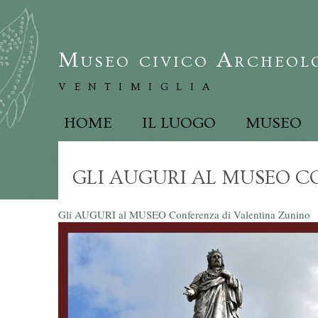
Salta al contenuto principale
Museo civico Archeolo
ventimiglia
HOME
IL LUOGO
MUSEO
Menu principale
GLI AUGURI AL MUSEO C
Gli AUGURI al MUSEO Conferenza di Valentina Zunino