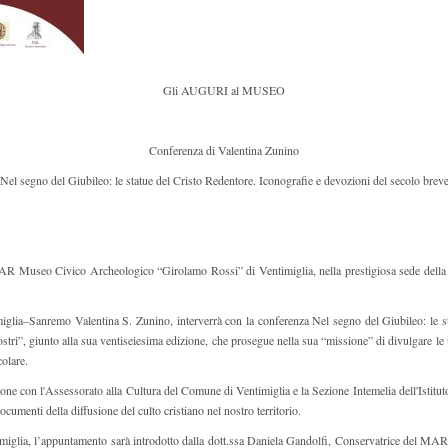
Gli AUGURI al MUSEO
Conferenza di Valentina Zunino
Nel segno del Giubileo: le statue del Cristo Redentore. Iconografie e devozioni del secolo brev
MAR Museo Civico Archeologico “Girolamo Rossi” di Ventimiglia, nella prestigiosa sede della Fo
timiglia–Sanremo Valentina S. Zunino, interverrà con la conferenza Nel segno del Giubileo: le 
ostri”, giunto alla sua ventiseiesima edizione, che prosegue nella sua “missione” di divulgare le ult
colare.
con l'Assessorato alla Cultura del Comune di Ventimiglia e la Sezione Intemelia dell'Istituto 
 documenti della diffusione del culto cristiano nel nostro territorio.
timiglia, l’appuntamento sarà introdotto dalla dott.ssa Daniela Gandolfi, Conservatrice del MAR