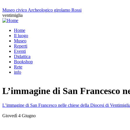
Salta al contenuto principale
Museo civico Archeologico girolamo Rossi
ventimiglia
Home
Il luogo
Menu principale
Museo
Reperti
Eventi
Didattica
Bookshop
Rete
info
L’immagine di San Francesco nel
L’immagine di San Francesco nelle chiese della Diocesi di Ventimigl
Giovedì 4 Giugno