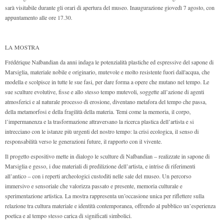
sarà visitabile durante gli orari di apertura del museo. Inaugurazione giovedì 7 agosto, con
appuntamento alle ore 17.30.
LA MOSTRA
Frédérique Nalbandian da anni indaga le potenzialità plastiche ed espressive del sapone di
Marsiglia, materiale nobile e originario, mutevole e molto resistente fuori dall'acqua, che
modella e scolpisce in tutte le sue fasi, per dare forma a opere che mutano nel tempo. Le
sue sculture evolutive, fisse e allo stesso tempo mutevoli, soggette all’azione di agenti
atmosferici e al naturale processo di erosione, diventano metafora del tempo che passa,
della metamorfosi e della fragilità della materia. Temi come la memoria, il corpo,
l’impermanenza e la trasformazione attraversano la ricerca plastica dell’artista e si
intrecciano con le istanze più urgenti del nostro tempo: la crisi ecologica, il senso di
responsabilità verso le generazioni future, il rapporto con il vivente.
Il progetto espositivo mette in dialogo le sculture di Nalbandian – realizzate in sapone di
Marsiglia e gesso, i due materiali di predilizione dell’artista, e intrise di riferimenti
all’antico – con i reperti archeologici custoditi nelle sale del museo. Un percorso
immersivo e sensoriale che valorizza passato e presente, memoria culturale e
sperimentazione artistica. La mostra rappresenta un’occasione unica per riflettere sulla
relazione tra cultura materiale e identità contemporanea, offrendo al pubblico un’esperienza
poetica e al tempo stesso carica di significati simbolici.