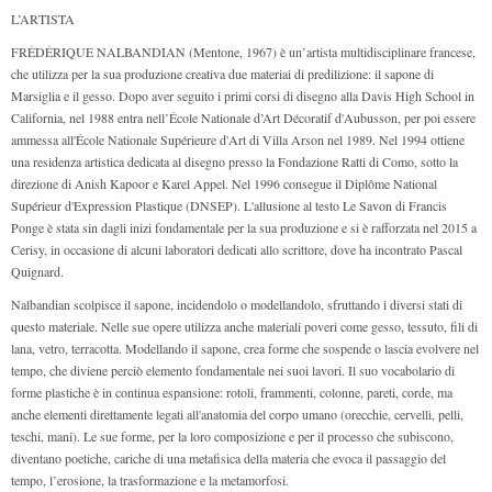
L’ARTISTA
FRÉDÉRIQUE NALBANDIAN (Mentone, 1967) è un’artista multidisciplinare francese,
che utilizza per la sua produzione creativa due materiai di predilizione: il sapone di
Marsiglia e il gesso. Dopo aver seguito i primi corsi di disegno alla Davis High School in
California, nel 1988 entra nell’École Nationale d’Art Décoratif d'Aubusson, per poi essere
ammessa all'École Nationale Supérieure d'Art di Villa Arson nel 1989. Nel 1994 ottiene
una residenza artistica dedicata al disegno presso la Fondazione Ratti di Como, sotto la
direzione di Anish Kapoor e Karel Appel. Nel 1996 consegue il Diplôme National
Supérieur d'Expression Plastique (DNSEP). L'allusione al testo Le Savon di Francis
Ponge è stata sin dagli inizi fondamentale per la sua produzione e si è rafforzata nel 2015 a
Cerisy, in occasione di alcuni laboratori dedicati allo scrittore, dove ha incontrato Pascal
Quignard.
Nalbandian scolpisce il sapone, incidendolo o modellandolo, sfruttando i diversi stati di
questo materiale. Nelle sue opere utilizza anche materiali poveri come gesso, tessuto, fili di
lana, vetro, terracotta. Modellando il sapone, crea forme che sospende o lascia evolvere nel
tempo, che diviene perciò elemento fondamentale nei suoi lavori. Il suo vocabolario di
forme plastiche è in continua espansione: rotoli, frammenti, colonne, pareti, corde, ma
anche elementi direttamente legati all'anatomia del corpo umano (orecchie, cervelli, pelli,
teschi, mani). Le sue forme, per la loro composizione e per il processo che subiscono,
diventano poetiche, cariche di una metafisica della materia che evoca il passaggio del
tempo, l’erosione, la trasformazione e la metamorfosi.