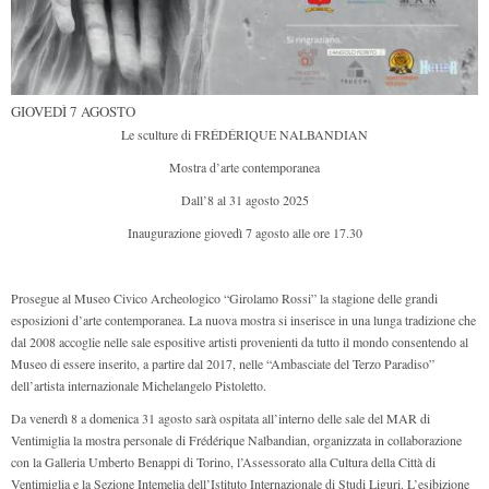
GIOVEDÌ 7 AGOSTO
Le sculture di FRÉDÉRIQUE NALBANDIAN
Mostra d’arte contemporanea
Dall’8 al 31 agosto 2025
Inaugurazione giovedì 7 agosto alle ore 17.30
Prosegue al Museo Civico Archeologico “Girolamo Rossi” la stagione delle grandi
esposizioni d’arte contemporanea. La nuova mostra si inserisce in una lunga tradizione che
dal 2008 accoglie nelle sale espositive artisti provenienti da tutto il mondo consentendo al
Museo di essere inserito, a partire dal 2017, nelle “Ambasciate del Terzo Paradiso”
dell’artista internazionale Michelangelo Pistoletto.
Da venerdì 8 a domenica 31 agosto sarà ospitata all’interno delle sale del MAR di
Ventimiglia la mostra personale di Frédérique Nalbandian, organizzata in collaborazione
con la Galleria Umberto Benappi di Torino, l’Assessorato alla Cultura della Città di
Ventimiglia e la Sezione Intemelia dell’Istituto Internazionale di Studi Liguri. L’esibizione