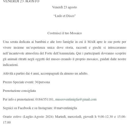
VENERDÌ 23 AGOSTO
Venerdì 23 agosto
“Ludo et Disco”
Costruisci il tuo Mosaico
Una serata dedicata ai bambini e alle loro famiglie in cui il MAR apre le sue porte per
vivere insieme un’esperienza unica dove storia, racconti e giochi si intrecceranno
nell’incantevole atmosfera del Forte dell’Annunziata. Qui i partecipanti dovranno scoprire
gli animali ritratti negli oggetti del museo creando il proprio mosaico, guidati dalle nostre
indicazioni.
Attività a partire dai 4 anni, accompagnati da almeno un adulto.
Prezzo Speciale eventi: 3€/persona
Prenotazione consigliata
Per info e prenotazioni: 0184/351181,
museoventimiglia@gmail.com
Seguici su Facebook e su Instagram: @marventimiglia
Orario estivo (Luglio-Agosto 2024) Martedì, mercoledì, giovedì h 9.00-12.30 e 15.00-
17.00