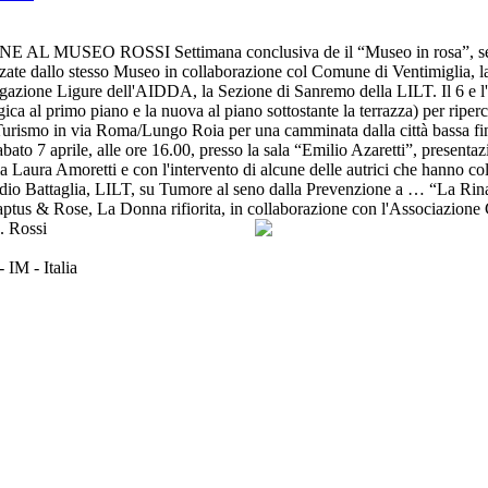
SEO ROSSI Settimana conclusiva de il “Museo in rosa”, serie di
izzate dallo stesso Museo in collaborazione col Comune di Ventimiglia, l
ione Ligure dell'AIDDA, la Sezione di Sanremo della LILT. Il 6 e l'8 ap
ica al primo piano e la nuova al piano sottostante la terrazza) per riper
 Turismo in via Roma/Lungo Roia per una camminata dalla città bassa fino
abato 7 aprile, alle ore 16.00, presso la sala “Emilio Azaretti”, present
a Laura Amoretti e con l'intervento di alcune delle autrici che hanno coll
audio Battaglia, LILT, su Tumore al seno dalla Prevenzione a … “La Rina
 Raptus & Rose, La Donna rifiorita, in collaborazione con l'Associazion
 IM - Italia