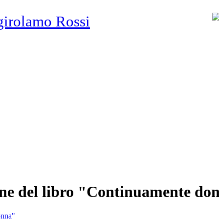
girolamo Rossi
one del libro "Continuamente do
onna"