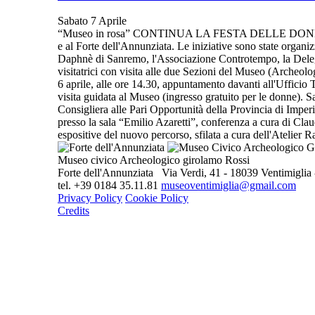
Sabato 7 Aprile
“Museo in rosa” CONTINUA LA FESTA DELLE DONNE AL MU
e al Forte dell'Annunziata. Le iniziative sono state organ
Daphnè di Sanremo, l'Associazione Controtempo, la Delegaz
visitatrici con visita alle due Sezioni del Museo (Archeolog
6 aprile, alle ore 14.30, appuntamento davanti all'Ufficio
visita guidata al Museo (ingresso gratuito per le donne). S
Consigliera alle Pari Opportunità della Provincia di Imperi
presso la sala “Emilio Azaretti”, conferenza a cura di Cl
espositive del nuovo percorso, sfilata a cura dell'Atelier
Museo civico Archeologico girolamo Rossi
Forte dell'Annunziata Via Verdi, 41 - 18039 Ventimiglia -
tel. +39 0184 35.11.81
museoventimiglia@gmail.com
Privacy Policy
Cookie Policy
Credits