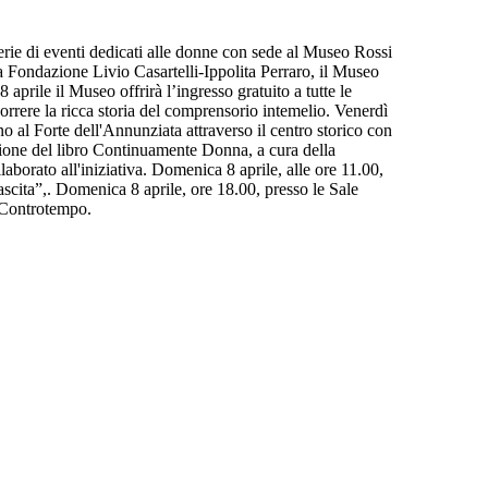
 eventi dedicati alle donne con sede al Museo Rossi
a Fondazione Livio Casartelli-Ippolita Perraro, il Museo
rile il Museo offrirà l’ingresso gratuito a tutte le
correre la ricca storia del comprensorio intemelio. Venerdì
 al Forte dell'Annunziata attraverso il centro storico con
azione del libro Continuamente Donna, a cura della
aborato all'iniziativa. Domenica 8 aprile, alle ore 11.00,
scita”,. Domenica 8 aprile, ore 18.00, presso le Sale
e Controtempo.