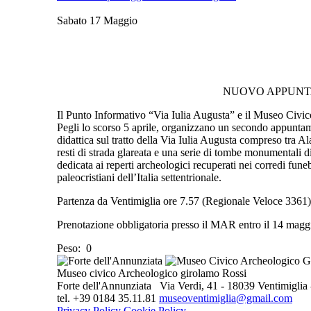
Sabato 17 Maggio
NUOVO APPUNTA
Il Punto Informativo “Via Iulia Augusta” e il Museo Civi
Pegli lo scorso 5 aprile, organizzano un secondo appunta
didattica sul tratto della Via Iulia Augusta compreso tra A
resti di strada glareata e una serie di tombe monumentali
dedicata ai reperti archeologici recuperati nei corredi fun
paleocristiani dell’Italia settentrionale.
Partenza da Ventimiglia ore 7.57 (Regionale Veloce 3361)
Prenotazione obbligatoria presso il MAR entro il 14 magg
Peso:
0
Museo civico Archeologico girolamo Rossi
Forte dell'Annunziata Via Verdi, 41 - 18039 Ventimiglia -
tel. +39 0184 35.11.81
museoventimiglia@gmail.com
Privacy Policy
Cookie Policy