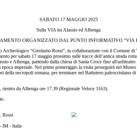
SABATO 17 MAGGIO 2025
Sulla VIA tra Alassio ed Albenga
MENTO ORGANIZZATO DAL PUNTO INFORMATIVO “VIA 
co Archeologico “Girolamo Rossi”, in collaborazione con il Comune di V
mento per sabato 17 maggio prossimo sulle tracce dell’antica strada ro
lassio e Albenga, partendo dalla chiesa di Santa Croce fino all'anfiteat
 di epoca imperiale. Nel primo pomeriggio la visita proseguirà nel Muse
ebri della necropoli romana, per terminare nel Battistero paleocristiano 
, rientro da Albenga ore 17.39 (Regionale Veloce 3163).
io.
 IM - Italia