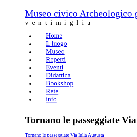
Salta al contenuto principale
Museo civico Archeologico 
ventimiglia
Home
Menu principale
Il luogo
Museo
Reperti
Eventi
Didattica
Bookshop
Rete
info
Tornano le passeggiate Via
Tornano le passeggiate Via Iulia Augusta