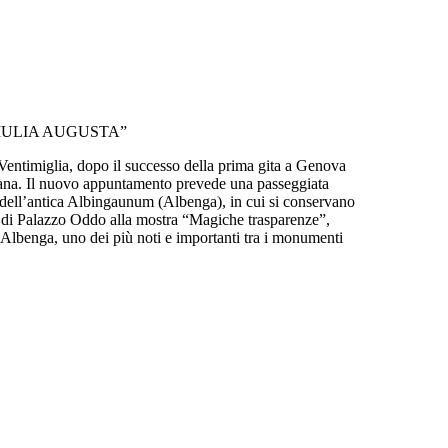
IULIA AUGUSTA”
entimiglia, dopo il successo della prima gita a Genova
mana. Il nuovo appuntamento prevede una passeggiata
ro dell’antica Albingaunum (Albenga), in cui si conservano
o di Palazzo Oddo alla mostra “Magiche trasparenze”,
di Albenga, uno dei più noti e importanti tra i monumenti