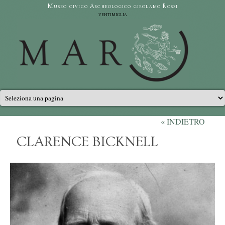
Salta al contenuto principale
Museo civico Archeologico girolamo Rossi
ventimiglia
Menu principale
« INDIETRO
CLARENCE BICKNELL