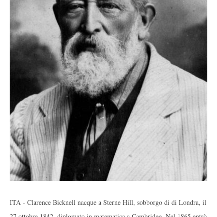
ITA - Clarence Bicknell nacque a Sterne Hill, sobborgo di di Londra, il
27 ottobre 1842, diplomato in matematica a Cambridge. Nel 1865 entrò