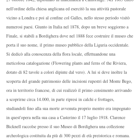
nell'ordine della chiesa anglicana ed esercitò la sua attività pastorale
vicino a Londra e poi al confine col Galles, nello stesso periodo visitò
numerosi paesi. Giunto in Italia nel 1878, dopo un breve soggiorno a
Finale, si stabilì a Bordighera dove nel 1888 fece costruire il museo che
porta il suo nome, il primo museo pubblico della Liguria occidentale.
Si dedicò alla conoscenza della flora locale, effettuandone una
meticolosa catalogazione (Flowering plants and ferns of the Riviera,
dotato di 82 tavole a colori dipinte dal vero). A lui si deve inoltre la
scoperta del grande patrimonio delle incisioni rupestri del Monte Bego,
ora in territorio francese, di cui realizzò il primo censimento arrivando
a scoprirne circa 14.000, in parte ripresi in calchi e frottages,
studiandoli fino alla sua morte avvenuta proprio mentre era impegnato
in quest'opera nella sua casa a Casterino il 17 luglio 1918. Clarence
Bicknell raccolse presso il suo Museo di Bordighera una collezione
archeologica costituita da più di 300 pezzi di età preistorica e romana.