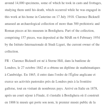
around 14,000 specimens, some of which he took in casts and frottages,
studying them until his death, which occurred while he was engaged in
this work at his home in Casterino on 17 July 1918. Clarence Bicknell
amassed an archaeological collection of more than 300 prehistoric and
Roman pieces at his museum in Bordighera. Part of the collection,
comprising 157 pieces, was deposited at the MAR on 6 February 1954
by the Istituto Internazionale di Studi Liguri, the current owner of the
collection.
FR - Clarence Bicknell est né à Sterne Hill, dans la banlieue de
Londres, le 27 octobre 1842 et a obtenu un diplôme de mathématiques
à Cambridge. En 1865, il entre dans l'ordre de l'Église anglicane et
exerce ses activités pastorales près de Londres puis à la frontière
galloise, tout en visitant de nombreux pays. Arrivé en Italie en 1878,
après un court séjour à Finale, il s'installe à Bordighera où il construit
en 1888 le musée qui porte son nom, le premier musée public de la