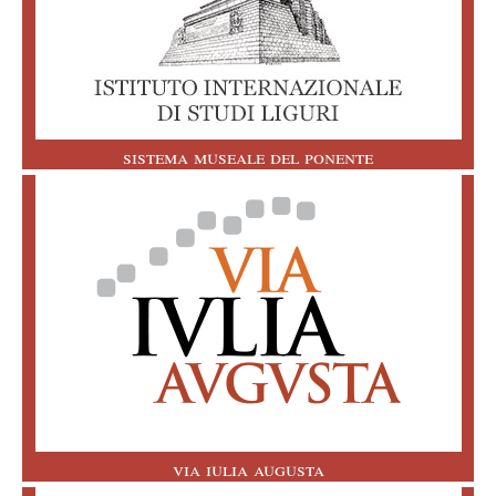
sistema museale del ponente
via iulia augusta