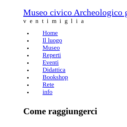
Salta al contenuto principale
Museo civico Archeologico 
ventimiglia
Home
Menu principale
Il luogo
Museo
Reperti
Eventi
Didattica
Bookshop
Rete
info
Come raggiungerci