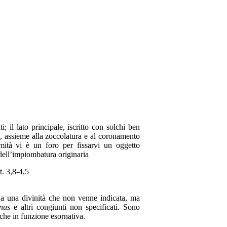
 il lato principale, iscritto con solchi ben
ce, assieme alla zoccolatura e al coronamento
mità vi è un foro per fissarvi un oggetto
dell’impiombatura originaria
tt. 3,8-4,5
 a una divinità che non venne indicata, ma
nus
e altri congiunti non specificati. Sono
nche in funzione esornativa.