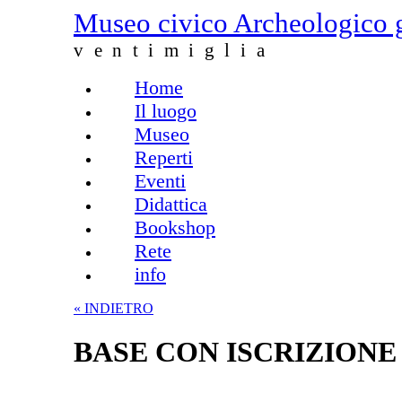
Salta al contenuto principale
Museo civico Archeologico 
ventimiglia
Home
Menu principale
Il luogo
Museo
Reperti
Eventi
Didattica
Bookshop
Rete
info
« INDIETRO
BASE CON ISCRIZIONE