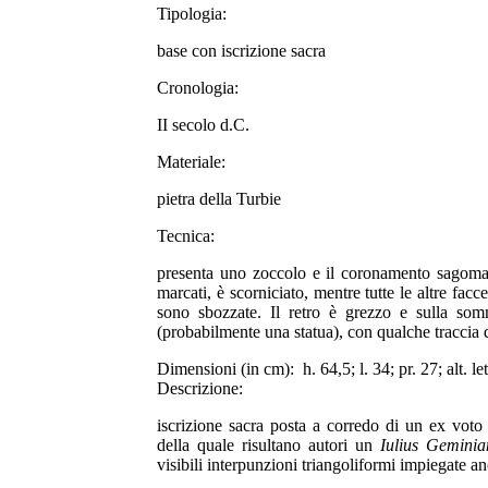
Tipologia:
base con iscrizione sacra
Cronologia:
II secolo d.C.
Materiale:
pietra della Turbie
Tecnica:
presenta uno zoccolo e il coronamento sagomati;
marcati, è scorniciato, mentre tutte le altre fac
sono sbozzate. Il retro è grezzo e sulla som
(probabilmente una statua), con qualche traccia 
Dimensioni (in cm):
h. 64,5; l. 34; pr. 27; alt. le
Descrizione:
iscrizione sacra posta a corredo di un ex voto
della quale risultano autori un
Iulius Geminia
visibili interpunzioni triangoliformi impiegate a