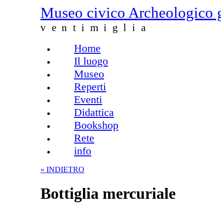
Salta al contenuto principale
Museo civico Archeologico 
ventimiglia
Home
Menu principale
Il luogo
Museo
Reperti
Eventi
Didattica
Bookshop
Rete
info
« INDIETRO
Bottiglia mercuriale