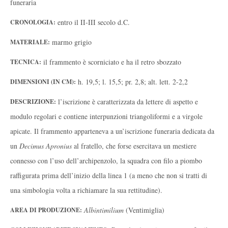
funeraria
entro il II-III secolo d.C.
CRONOLOGIA:
marmo grigio
MATERIALE:
il frammento è scorniciato e ha il retro sbozzato
TECNICA:
h. 19,5; l. 15,5; pr. 2,8; alt. lett. 2-2,2
DIMENSIONI (IN CM):
l’iscrizione è caratterizzata da lettere di aspetto e
DESCRIZIONE:
modulo regolari e contiene interpunzioni triangoliformi e a virgole
apicate. Il frammento apparteneva a un’iscrizione funeraria dedicata da
un
Decimus Apronius
al fratello, che forse esercitava un mestiere
connesso con l’uso dell’archipenzolo, la squadra con filo a piombo
raffigurata prima dell’inizio della linea 1 (a meno che non si tratti di
una simbologia volta a richiamare la sua rettitudine).
Albintimilium
(Ventimiglia)
AREA DI PRODUZIONE: