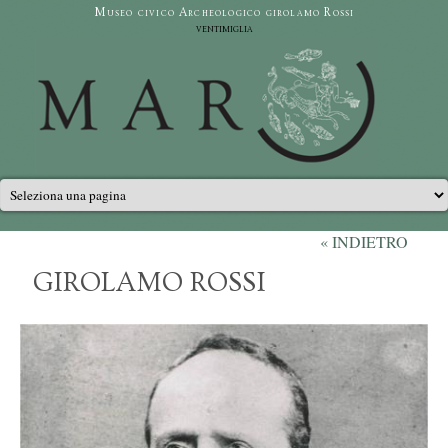
Salta al contenuto principale
Museo civico Archeologico girolamo Rossi
ventimiglia
Menu principale
« INDIETRO
GIROLAMO ROSSI