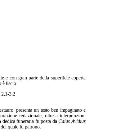
mente e con gran parte della superficie coperta
 è liscio
t. 2,1-3,2
 restauro, presenta un testo ben impaginato e
arazione redazionale, oltre a interpunzioni
La dedica funeraria fu posta da
Caius Avidius
 del quale fu patrono.