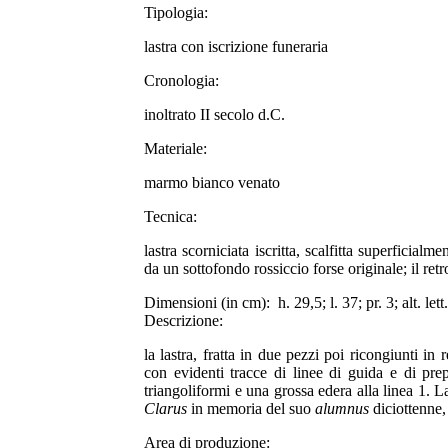
Tipologia:
lastra con iscrizione funeraria
Cronologia:
inoltrato II secolo d.C.
Materiale:
marmo bianco venato
Tecnica:
lastra scorniciata iscritta, scalfitta superficial
da un sottofondo rossiccio forse originale; il retro
Dimensioni (in cm):
h. 29,5; l. 37; pr. 3; alt. let
Descrizione:
la lastra, fratta in due pezzi poi ricongiunti in
con evidenti tracce di linee di guida e di prep
triangoliformi e una grossa edera alla linea 1. 
Clarus
in memoria del suo
alumnus
diciottenne,
Area di produzione: