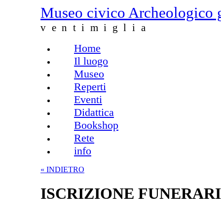
Salta al contenuto principale
Museo civico Archeologico 
ventimiglia
Home
Menu principale
Il luogo
Museo
Reperti
Eventi
Didattica
Bookshop
Rete
info
« INDIETRO
ISCRIZIONE FUNERAR