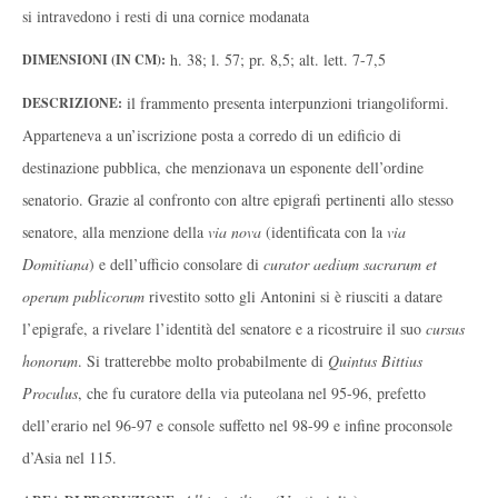
si intravedono i resti di una cornice modanata
h. 38; l. 57; pr. 8,5; alt. lett. 7-7,5
DIMENSIONI (IN CM):
il frammento presenta interpunzioni triangoliformi.
DESCRIZIONE:
Apparteneva a un’iscrizione posta a corredo di un edificio di
destinazione pubblica, che menzionava un esponente dell’ordine
senatorio. Grazie al confronto con altre epigrafi pertinenti allo stesso
senatore, alla menzione della
via nova
(identificata con la
via
Domitiana
) e dell’ufficio consolare di
curator aedium sacrarum et
operum publicorum
rivestito sotto gli Antonini si è riusciti a datare
l’epigrafe, a rivelare l’identità del senatore e a ricostruire il suo
cursus
honorum
. Si tratterebbe molto probabilmente di
Quintus Bittius
Proculus
, che fu curatore della via puteolana nel 95-96, prefetto
dell’erario nel 96-97 e console suffetto nel 98-99 e infine proconsole
d’Asia nel 115.