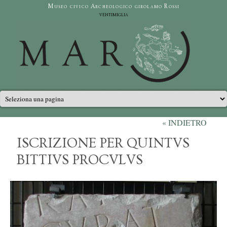
Salta al contenuto principale
Museo civico Archeologico girolamo Rossi
ventimiglia
Menu principale
« INDIETRO
ISCRIZIONE PER QUINTVS
BITTIVS PROCVLVS