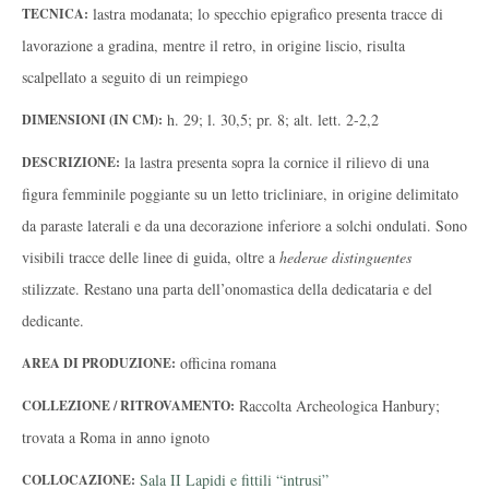
lastra modanata; lo specchio epigrafico presenta tracce di
TECNICA:
lavorazione a gradina, mentre il retro, in origine liscio, risulta
scalpellato a seguito di un reimpiego
h. 29; l. 30,5; pr. 8; alt. lett. 2-2,2
DIMENSIONI (IN CM):
la lastra presenta sopra la cornice il rilievo di una
DESCRIZIONE:
figura femminile poggiante su un letto tricliniare, in origine delimitato
da paraste laterali e da una decorazione inferiore a solchi ondulati. Sono
visibili tracce delle linee di guida, oltre a
hederae distinguentes
stilizzate. Restano una parta dell’onomastica della dedicataria e del
dedicante.
officina romana
AREA DI PRODUZIONE:
Raccolta Archeologica Hanbury;
COLLEZIONE / RITROVAMENTO:
trovata a Roma in anno ignoto
Sala II Lapidi e fittili “intrusi”
COLLOCAZIONE: