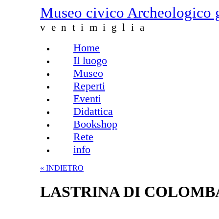
Salta al contenuto principale
Museo civico Archeologico 
ventimiglia
Home
Menu principale
Il luogo
Museo
Reperti
Eventi
Didattica
Bookshop
Rete
info
« INDIETRO
LASTRINA DI COLOMBA