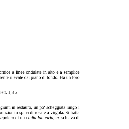
cornice a linee ondulate in alto e a semplice
mente rilevate dal piano di fondo. Ha un foro
 lett. 1,3-2
ngiunti in restauro, un po' scheggiata lungo i
unzioni a spina di rosa e a virgola. Si tratta
 sepolcro di una
Iulia Ianuaria
, ex schiava di