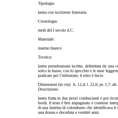
Tipologia:
lastra con iscrizione funeraria
Cronologia:
metà del I secolo d.C.
Materiale:
marmo bianco
Tecnica:
lastra pseudoansata iscritta, delimitata da una 
solco in basso, con lo specchio e le anse legger
praticato per l’infissione; il retro è liscio
Dimensioni (in cm):
h. 12,4; l. 22,6; pr. 1,7; alt.
Descrizione:
lastra fratta in due pezzi combacianti e poi rico
bordi. Il testo è ben impaginato e contiene interp
di una lastrina di colombario che identificava il
una donna e deceduta a ventitré anni.