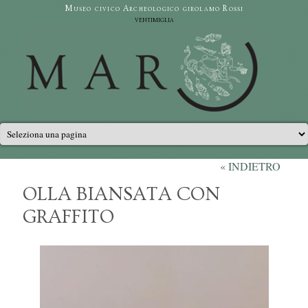
Salta al contenuto principale
Museo civico Archeologico girolamo Rossi
ventimiglia
Menu principale
« INDIETRO
OLLA BIANSATA CON
GRAFFITO