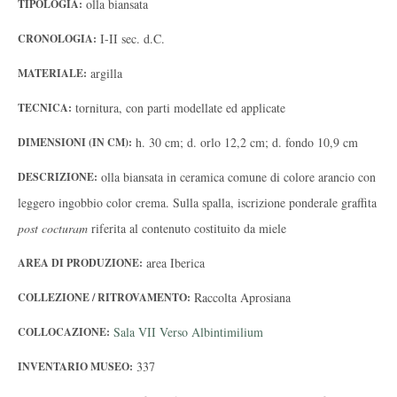
olla biansata
TIPOLOGIA:
I-II sec. d.C.
CRONOLOGIA:
argilla
MATERIALE:
tornitura, con parti modellate ed applicate
TECNICA:
h. 30 cm; d. orlo 12,2 cm; d. fondo 10,9 cm
DIMENSIONI (IN CM):
olla biansata in ceramica comune di colore arancio con
DESCRIZIONE:
leggero ingobbio color crema. Sulla spalla, iscrizione ponderale graffita
post cocturam
riferita al contenuto costituito da miele
area Iberica
AREA DI PRODUZIONE:
Raccolta Aprosiana
COLLEZIONE / RITROVAMENTO:
Sala VII Verso Albintimilium
COLLOCAZIONE:
337
INVENTARIO MUSEO: