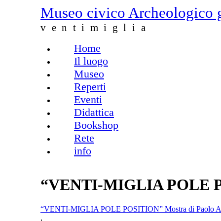
Salta al contenuto principale
Museo civico Archeologico 
ventimiglia
Home
Menu principale
Il luogo
Museo
Reperti
Eventi
Didattica
Bookshop
Rete
info
“VENTI-MIGLIA POLE PO
“VENTI-MIGLIA POLE POSITION” Mostra di Paolo 
,