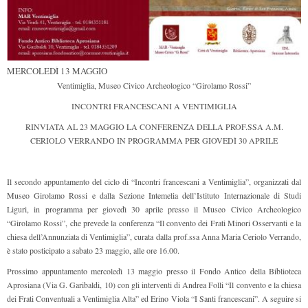
MERCOLEDÌ 13 MAGGIO
Ventimiglia, Museo Civico Archeologico “Girolamo Rossi”
INCONTRI FRANCESCANI A VENTIMIGLIA
RINVIATA AL 23 MAGGIO LA CONFERENZA DELLA PROF.SSA A.M.
CERIOLO VERRANDO IN PROGRAMMA PER GIOVEDÌ 30 APRILE
Il secondo appuntamento del ciclo di “Incontri francescani a Ventimiglia”, organizzati dal
Museo Girolamo Rossi e dalla Sezione Intemelia dell’Istituto Internazionale di Studi
Liguri, in programma per giovedì 30 aprile presso il Museo Civico Archeologico
“Girolamo Rossi”, che prevede la conferenza “Il convento dei Frati Minori Osservanti e la
chiesa dell’Annunziata di Ventimiglia”, curata dalla prof.ssa Anna Maria Ceriolo Verrando,
è stato posticipato a sabato 23 maggio, alle ore 16.00.
Prossimo appuntamento mercoledì 13 maggio presso il Fondo Antico della Biblioteca
Aprosiana (Via G. Garibaldi, 10) con gli interventi di Andrea Folli “Il convento e la chiesa
dei Frati Conventuali a Ventimiglia Alta” ed Erino Viola “I Santi francescani”. A seguire si