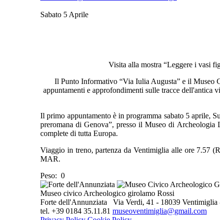
Sabato 5 Aprile
Visita alla mostra “Leggere i vasi f
Il Punto Informativo “Via Iulia Augusta” e il Museo
appuntamenti e approfondimenti sulle tracce dell'antica via 
Il primo appuntamento è in programma sabato 5 aprile, Sul
preromana di Genova”, presso il Museo di Archeologia Ligu
complete di tutta Europa.
Viaggio in treno, partenza da Ventimiglia alle ore 7.57 (R
MAR.
Peso:
0
Museo civico Archeologico girolamo Rossi
Forte dell'Annunziata Via Verdi, 41 - 18039 Ventimiglia -
tel. +39 0184 35.11.81
museoventimiglia@gmail.com
Privacy Policy
Cookie Policy