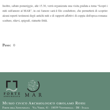
Inoltre, sabato pomeriggio, alle 15.30, verrà organizzata una visita guidata a tema “Scopri i
miti sull'amore al MAR”, in cui l'amore sarà il filo conduttore, che permetterà di scoprire
alcuni reperti testimoni degli antichi miti e di rapporti affettivi di coppia dell'epoca romana:
sculture, rilievi, epigrafi, statuette fittili.
Peso:
0
Museo civico Archeologico girolamo Rossi
Forte dell'Annunziata Via Verdi, 41 - 18039 Ventimiglia - IM - Italia