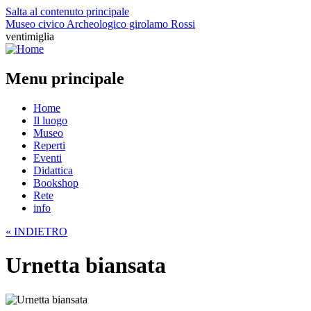
Salta al contenuto principale
Museo civico Archeologico girolamo Rossi
ventimiglia
Menu principale
Home
Il luogo
Museo
Reperti
Eventi
Didattica
Bookshop
Rete
info
« INDIETRO
Urnetta biansata