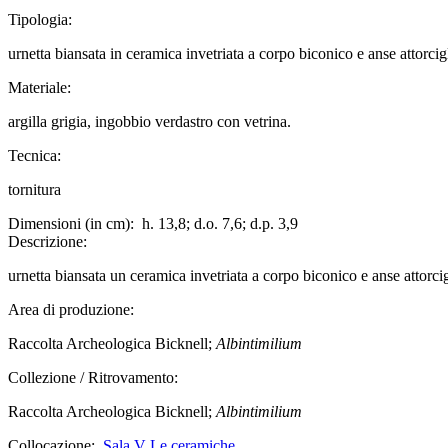
Tipologia:
urnetta biansata in ceramica invetriata a corpo biconico e anse attorcig
Materiale:
argilla grigia, ingobbio verdastro con vetrina.
Tecnica:
tornitura
Dimensioni (in cm):
h. 13,8; d.o. 7,6; d.p. 3,9
Descrizione:
urnetta biansata un ceramica invetriata a corpo biconico e anse attorcig
Area di produzione:
Raccolta Archeologica Bicknell;
Albintimilium
Collezione / Ritrovamento:
Raccolta Archeologica Bicknell;
Albintimilium
Collocazione:
Sala V Le ceramiche