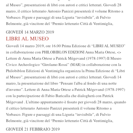
al Museo”, presentazioni di libri con autori e critici letterari. Giovedì 28
marzo, il critico letterario Antonio Panizzi presenterà il volume Ritorno a
Verbasco. Figure e paesaggi di una Liguria “invisibile”, di Fulvio
Belmonte, già vincitore del “Premio letterario Città di Ventimiglia,
GIOVEDÌ 14 MARZO 2019
LIBRI AL MUSEO
Giovedì 14 marzo 2019, ore 16.00 Prima Edizione di “LIBRI AL MUSEO”
in collaborazione con PHILOBIBLON EDIZIONI Anna Maria Ortese, <
>
Lettere di Anna Maria Ortese a Patrick Mégevand (1978-1997) Il Museo
Civico Archeologico “Girolamo Rossi” (MAR) in collaborazione con la
Philobiblon Edizioni di Ventimiglia organizza la Prima Edizione di “Libri
al Museo”, presentazioni di libri con autori e critici letterari. Giovedì 14
marzo, la presentazione del libro “Pensare l'alba al fondo di una notte
d'inverno”. Lettere di Anna Maria Ortese a Patrick Mégevand (1978-1997)
con la partecipazione di Fabio Baricalla che dialogherà con Patrick
Mégevand . L’ultimo appuntamento è fissato per giovedì 28 marzo, quando
il critico letterario Antonio Panizzi presenterà il volume Ritorno a
Verbasco. Figure e paesaggi di una Liguria “invisibile”, di Fulvio
Belmonte, già vincitore del “Premio letterario Città di Ventimiglia,
GIOVEDÌ 21 FEBBRAIO 2019