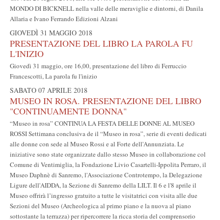
MONDO DI BICKNELL nella valle delle meraviglie e dintorni, di Danila
Allaria e Ivano Ferrando Edizioni Alzani
GIOVEDÌ 31 MAGGIO 2018
PRESENTAZIONE DEL LIBRO LA PAROLA FU
L'INIZIO
Giovedì 31 maggio, ore 16,00, presentazione del libro di Ferruccio
Francescotti, La parola fu l'inizio
SABATO 07 APRILE 2018
MUSEO IN ROSA. PRESENTAZIONE DEL LIBRO
"CONTINUAMENTE DONNA"
“Museo in rosa” CONTINUA LA FESTA DELLE DONNE AL MUSEO
ROSSI Settimana conclusiva de il “Museo in rosa”, serie di eventi dedicati
alle donne con sede al Museo Rossi e al Forte dell'Annunziata. Le
iniziative sono state organizzate dallo stesso Museo in collaborazione col
Comune di Ventimiglia, la Fondazione Livio Casartelli-Ippolita Perraro, il
Museo Daphnè di Sanremo, l'Associazione Controtempo, la Delegazione
Ligure dell'AIDDA, la Sezione di Sanremo della LILT. Il 6 e l'8 aprile il
Museo offrirà l’ingresso gratuito a tutte le visitatrici con visita alle due
Sezioni del Museo (Archeologica al primo piano e la nuova al piano
sottostante la terrazza) per ripercorrere la ricca storia del comprensorio