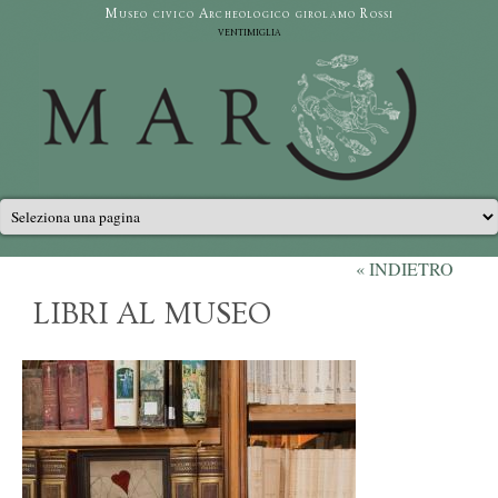
Salta al contenuto principale
Museo civico Archeologico girolamo Rossi
ventimiglia
Menu principale
« INDIETRO
LIBRI AL MUSEO