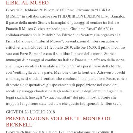
LIBRI AL MUSEO
Giovedì 21 febbraio 2019, ore 16.00 Prima Edizione di “LIBRI AL
MUSEO” in collaborazione con PHILOBIBLON EDIZIONI Enzo Barnabà,
Il passo della morte Storie e immagini di passaggi al confine tra Italia e
Francia Il Museo Civico Archeologico “Girolamo Rossi” (MAR) in
collaborazione con la Philobiblon Edizioni di Ventimiglia organizza la
Prima Edizione di “Libri al Museo”, presentazioni di libri con autori e
critici letterari. Giovedì 21 febbraio 2019, alle ore 16,00, il primo incontro
sarà con Enzo Barnabà e con il suo libro Il passo della morte. Storie e
immagini di passaggi al confine tra Italia e Francia, un affresco della storia
che lungo i secoli ha transitato e ancora transita per il Passo della Morte,
con Ventimiglia da una parte, Mentone oltre la frontiera. Attraverso boschi
e montagne si snoda il sentiero che conduce fino al pericoloso Passo, carico
di storie e di aspettative: gli spostamenti di popolazione nel corso dei
secoli, i passaggi clandestini degli anti-fascisti e degli ebrei in fuga dalle
leggi razziali, fino agli “extracomunitari” dei giorni nostri. Storie che
troppo a lungo sono state taciute e che questo indispensabile libro svela.
GIOVEDÌ 26 LUGLIO 2018
PRESENTAZIONE VOLUME "IL MONDO DI
BICKNELL"
Giovedì 26 luglio 2018, alle ore 17.00 presentazione del volume IL